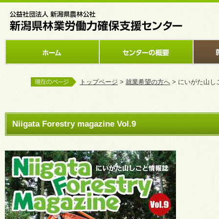
トップページ
>
就業希望の方へ
> にいがた山しごと情
Niigata Forestry magazine Vol.9