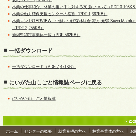
林業の仕事紹介、林業の担い手に対する支援について（PDF:3,193KB
林業労働力確保支援センターの役割（PDF:1,367KB）
林業マン INTERVIEW 中越よつば森林組合 諏方 元郁 Suwa Mot
（PDF:2,255KB）
新潟県認定事業体一覧（PDF:562KB）
一括ダウンロード
一括ダウンロード（PDF:7,471KB）
にいがた山しごと情報誌ページに戻る
にいがた山しごと情報誌
ホーム
センターの概要
就業希望の方へ
林業事業体の方へ
お