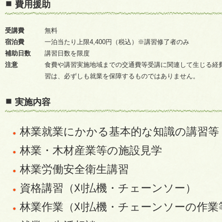
費用援助
受講費
無料
宿泊費
一泊当たり上限4,400円（税込）※講習修了者のみ
補助日数
講習日数を限度
注意
食費や講習実施地域までの交通費等受講に関連して生じる経
習は、必ずしも就業を保障するものではありません。
実施内容
林業就業にかかる基本的な知識の講習等
林業・木材産業等の施設見学
林業労働安全衛生講習
資格講習（刈払機・チェーンソー）
林業作業（刈払機・チェーンソーの作業