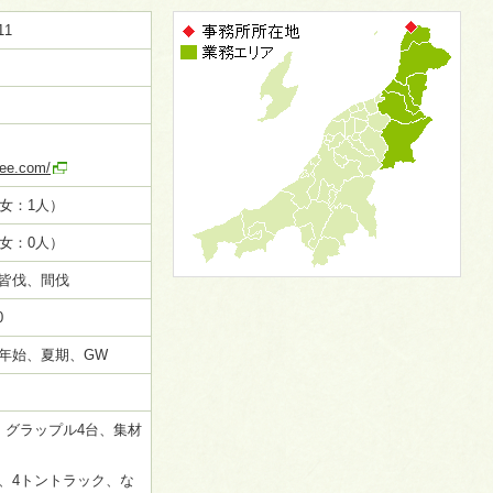
11
ree.com/
女：1人）
女：0人）
皆伐、間伐
0
年始、夏期、GW
、グラップル4台、集材
、4トントラック、な