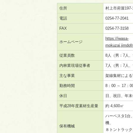
住所
村上市府屋197-
電話
0254-77-2041
FAX
0254-77-3158
https://iwasa-
ホームページ
mokuzai.jimdof
従業員数
8人（男：7人、
内林業現場従事者
7人（男：7人、
主な事業
架線集材による
勤務時閒
8：00 ～ 17：0
休日
日、祝日、年末
平成28年度素材生産量
約 4,600㎥
ハーベスタ1台
機、
保有機械
８トントラック