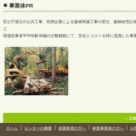
事業体PR
官公庁発注の公共工事、民間企業による森林関連工事の受注、森林経営計
ど、
現場従事者平均年齢39歳の少数精鋭にて、安全とコストを特に意識した事
ホーム
センターの概要
就業希望の方へ
林業事業体の方へ
お