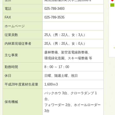
電話
025-789-3493
FAX
025-789-3535
ホームページ
従業員数
25人（男：22人、女：3人）
内林業現場従事者
20人（男：20人、女：0人）
森林整備、架空送電線路整備、
主な事業
環境緑化造園、スキー場整備 等
勤務時閒
8：00 ～ 17：00
休日
日曜、隔週土曜、祝日
平成28年度素材生産量
1,600ｍ3
バックホウ 3台、クローラダンプ 1
台、
保有機械
フォワーダー 2台、ホイールローダー
3台