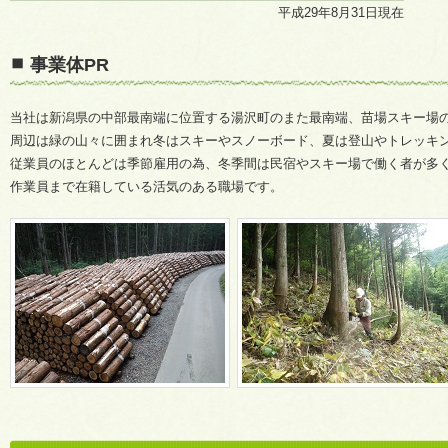
平成29年8月31日現在
事業体PR
当社は新潟県の中部最南端に位置する湯沢町のまた最南端、苗場スキー場
周辺は緑の山々に囲まれ冬はスキーやスノーボード、夏は登山やトレッキ
従業員のほとんどは季節雇用の為、冬季間は民宿やスキー場で働く者が多く
作業員まで在籍している活気のある職場です。