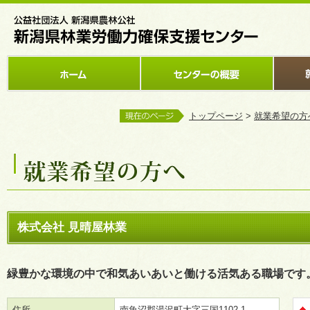
トップページ
>
就業希望の方
株式会社 見晴屋林業
緑豊かな環境の中で和気あいあいと働ける活気ある職場です
住所
南魚沼郡湯沢町大字三国1102-1