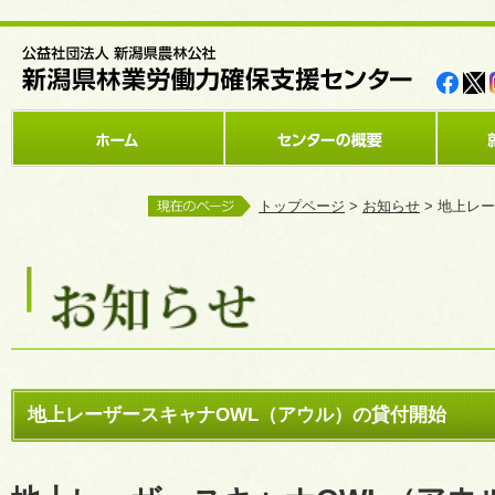
トップページ
>
お知らせ
> 地上レ
地上レーザースキャナOWL（アウル）の貸付開始